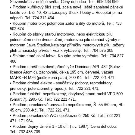
Slovenské a z celého světa. Ceny dohodou. Tel.: 605 434 959
• Prodám kufříkový šicí stroj, zcela nové, ještě zabalené pánské
košile vel. L či 40, 42 a časopisy Blesk Hobby a Receptář prima
nápadů. Tel. 724 312 454
• Koupím motor blok polomotor Zetor a díly do motorů. Tel.: 733
502 674
• Koupím do sbírky starou motorovou nebo elektrickou pilu
jednomužné nebo dvoumužné, motorovou pilu domácí výroby s
motorem Jawa Stadion,katalogy příručky motorových pilu ,taženy
pluh a hasičský přívěs - vozík vybavený. Tel.: 704 575 305
• Sbírám staré pivní lahve. Koupím nebo vyměním. Tel.: 734 827
406
• Prodám starší sjezdové přímé lyže Dominant APL 482 (Sulov -
licence Atomic), zachovalé, délka 195 cm, červené, vázání
MARKER M26 (poškozená pata), 200 Kč. Tel.: 722 221 471.
• Prodám drobné elektro - součástky (odpory, reproduktory,
přenosky, potenciometry, apod.). Tel.: 722 221 471.
• Prodám funkční, nepoškozený, dotykový smart mobil VFD 500
(Smart 7), 290,-Kč. Tel.: 722 221 471.
• Prodám porcelánové umyvadlo nepoškozené, Š: 55 /60 cm, Hl.:
45 cm, 250,-Kč. Tel.: 722 221 471.
• Prodám porcelánové WC nepoškozené, 250 Kč. Tel.: 722 221
471. 171 964
• Prodám Dějiny Umění 1 - 10 díl. ( r.v. 1987). Cena dohodou.
Tel.: 732 435 709.