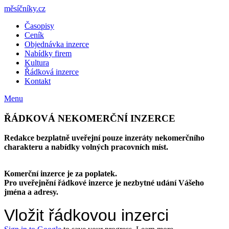
měsíčníky.cz
Časopisy
Ceník
Objednávka inzerce
Nabídky firem
Kultura
Řádková inzerce
Kontakt
Menu
ŘÁDKOVÁ NEKOMERČNÍ INZERCE
Redakce bezplatně uveřejní pouze inzeráty nekomerčního
charakteru a nabídky volných pracovních míst.
Komerční inzerce je za poplatek.
Pro uveřejnění řádkové inzerce je nezbytné udání Vášeho
jména a adresy.