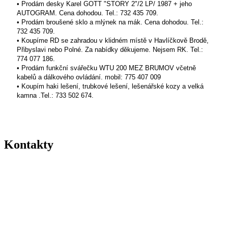
• Prodám desky Karel GOTT "STORY 2"/2 LP/ 1987 + jeho
AUTOGRAM. Cena dohodou. Tel.: 732 435 709.
• Prodám broušené sklo a mlýnek na mák. Cena dohodou. Tel.:
732 435 709.
• Koupíme RD se zahradou v klidném místě v Havlíčkově Brodě,
Přibyslavi nebo Polné. Za nabídky děkujeme. Nejsem RK. Tel.:
774 077 186.
• Prodám funkční svářečku WTU 200 MEZ BRUMOV včetně
kabelů a dálkového ovládání. mobil: 775 407 009
• Koupím haki lešení, trubkové lešení, lešenářské kozy a velká
kamna .Tel.: 733 502 674.
Kontakty