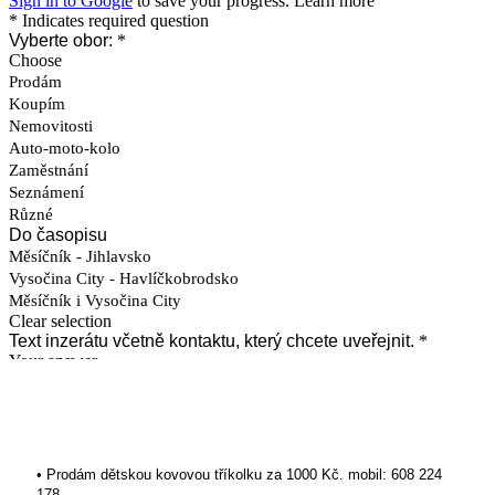
• Prodám dětskou kovovou tříkolku za 1000 Kč. mobil: 608 224
178