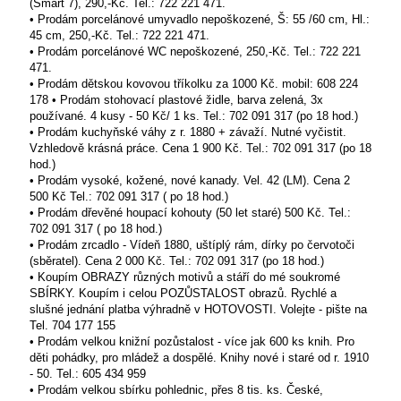
(Smart 7), 290,-Kč. Tel.: 722 221 471.
• Prodám porcelánové umyvadlo nepoškozené, Š: 55 /60 cm, Hl.:
45 cm, 250,-Kč. Tel.: 722 221 471.
• Prodám porcelánové WC nepoškozené, 250,-Kč. Tel.: 722 221
471.
• Prodám dětskou kovovou tříkolku za 1000 Kč. mobil: 608 224
178 • Prodám stohovací plastové židle, barva zelená, 3x
používané. 4 kusy - 50 Kč/ 1 ks. Tel.: 702 091 317 (po 18 hod.)
• Prodám kuchyňské váhy z r. 1880 + závaží. Nutné vyčistit.
Vzhledově krásná práce. Cena 1 900 Kč. Tel.: 702 091 317 (po 18
hod.)
• Prodám vysoké, kožené, nové kanady. Vel. 42 (LM). Cena 2
500 Kč Tel.: 702 091 317 ( po 18 hod.)
• Prodám dřevěné houpací kohouty (50 let staré) 500 Kč. Tel.:
702 091 317 ( po 18 hod.)
• Prodám zrcadlo - Vídeň 1880, uštíplý rám, dírky po červotoči
(sběratel). Cena 2 000 Kč. Tel.: 702 091 317 (po 18 hod.)
• Koupím OBRAZY různých motivů a stáří do mé soukromé
SBÍRKY. Koupím i celou POZŮSTALOST obrazů. Rychlé a
slušné jednání platba výhradně v HOTOVOSTI. Volejte - pište na
Tel. 704 177 155
• Prodám velkou knižní pozůstalost - více jak 600 ks knih. Pro
děti pohádky, pro mládež a dospělé. Knihy nové i staré od r. 1910
- 50. Tel.: 605 434 959
• Prodám velkou sbírku pohlednic, přes 8 tis. ks. České,