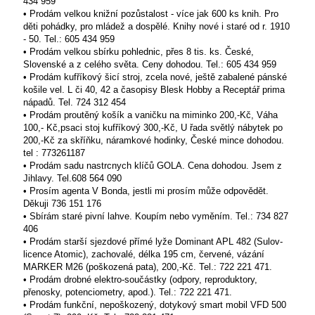
434 959
• Prodám velkou knižní pozůstalost - více jak 600 ks knih. Pro
děti pohádky, pro mládež a dospělé. Knihy nové i staré od r. 1910
- 50. Tel.: 605 434 959
• Prodám velkou sbírku pohlednic, přes 8 tis. ks. České,
Slovenské a z celého světa. Ceny dohodou. Tel.: 605 434 959
• Prodám kufříkový šicí stroj, zcela nové, ještě zabalené pánské
košile vel. L či 40, 42 a časopisy Blesk Hobby a Receptář prima
nápadů. Tel. 724 312 454
• Prodám proutěný košík a vaničku na miminko 200,-Kč, Váha
100,- Kč,psaci stoj kufříkový 300,-Kč, U řada světlý nábytek po
200,-Kč za skříňku, náramkové hodinky, České mince dohodou.
tel : 773261187
• Prodám sadu nastrcnych klíčů GOLA. Cena dohodou. Jsem z
Jihlavy. Tel.608 564 090
• Prosím agenta V Bonda, jestli mi prosím může odpovědět.
Děkuji 736 151 176
• Sbírám staré pivní lahve. Koupím nebo vyměním. Tel.: 734 827
406
• Prodám starší sjezdové přímé lyže Dominant APL 482 (Sulov-
licence Atomic), zachovalé, délka 195 cm, červené, vázání
MARKER M26 (poškozená pata), 200,-Kč. Tel.: 722 221 471.
• Prodám drobné elektro-součástky (odpory, reproduktory,
přenosky, potenciometry, apod.). Tel.: 722 221 471.
• Prodám funkční, nepoškozený, dotykový smart mobil VFD 500