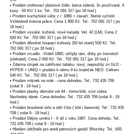
• Prodám stohovací plastové židle, barva zelená, 3x používané. 4
kusy - 50 Kč/ 1 ks. Tel.: 702 091 317 (po 18 hod.)
• Prodám kuchyňské váhy z r. 1880 + závaží. Nutné vyčistit.
Vzhledově krásná práce. Cena 1 900 Kč. Tel.: 702 091 317 ( po
18 hod.)
• Prodám vysoké, kožené, nové kanady. Vel. 42 (LM). Cena 2
500 Kč Tel.: 702 091 317 ( po 18 hod.)
• Prodám dřevěné houpací kohouty (50 let staré) 500 Kč. Tel.:
702 091 317 ( po 18 hod.)
• Prodám zrcadlo - Vídeň 1880, uštíplý rám, dírky po červotoči
(sběratel). Cena 2 000 Kč. Tel.: 702 091 317 (po 18 hod.)
• Zdarma strojek na zahřívání tabáku, nový, nepoužitý zn GLO -
HYPER + UNIQ + prodám k němu 9 ks krabiček NEO. Celkem
540 Kč. Tel.: 702 091 317 ( po 18 hod.)
• Prodám mlýnek na mák - cena dohodou. Tel.: 732 435 709
(volat 9 - 19 hod.)
• Prodám plavky dámské vel 44 - černo-bílé, vzor zebra.
Nevhodný dárek. Cena dohodou. Tel.: 732 435 709 (volat 9 - 19
hod.)
• Prodám broušené sklo a obří číše ( bílé i barevné). Tel.: 732 435
709 ( volat 9 - 19 hod.)
• Prodám Dějiny umění I - X díl z roku 1987. Cena dohodu. Tel.:
732 435 709 ( volat 9 - 19 hod.)
• Hledám údržbáře pro areál patrových garáží Březinky. Tel.: 605